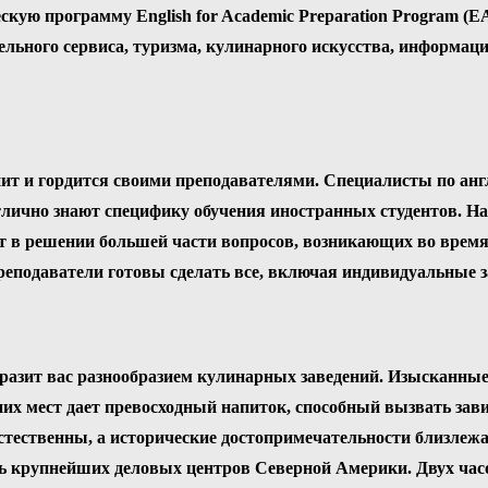
кую программу English for Academic Preparation Program 
тельного сервиса, туризма, кулинарного искусства, информац
ит и гордится своими преподавателями. Специалисты по анг
 отлично знают специфику обучения иностранных студентов. 
т в решении большей части вопросов, возникающих во время 
реподаватели готовы сделать все, включая индивидуальные з
оразит вас разнообразием кулинарных заведений. Изысканны
шних мест дает превосходный напиток, способный вызвать за
естественны, а исторические достопримечательности близле
крупнейших деловых центров Северной Америки. Двух часов 