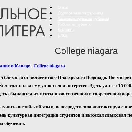
О нас
Образование за рубежом
Языковые курсы за рубежом
Работа за рубежом
Контакты
БЛОГ
College niagara
ание в Канаде
College niagara
 близости от знаменитого Ниагарского Водопада. Посмотрет
лледж по-своему уникален и интересен. Здесь учится 15 000 з
Здесь сбываются их мечты о качественном и современном обра
учить английский язык, непосредственно контактируя с пре
едь культурная интеграция студентов и высокая языковая п
м обучения.