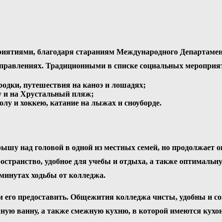
ятиями, благодаря стараниям Международного Департамент
направлениях. Традиционными в списке социальных мероприя
родки, путешествия на каноэ и лошадях;
у и на Хрустальный пляж;
олу и хоккею, катание на лыжах и сноуборде.
ышу над головой в одной из местных семей, но продолжает оп
пространство, удобное для учебы и отдыха, а также оптимал
минутах ходьбы от колледжа.
ам его предоставить. Общежития колледжа чисты, удобны и с
ую ванну, а также смежную кухню, в которой имеются кухон