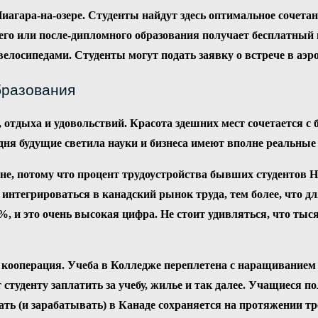
иагара-на-озере. Студенты найдут здесь оптимальное сочета
о или после-дипломного образования получает бесплатный п
лосипедами. Студенты могут подать заявку о встрече в аэро
бразования
 отдыха и удовольствий. Красота здешних мест сочетается с
одня будущие светила науки и бизнеса имеют вполне реальные
, потому что процент трудоустройства бывших студентов Ни
интегрироваться в канадский рынок труда, тем более, что д
%, и это очень высокая цифра. Не стоит удивляться, что ты
кооперация. Учеба в Колледже переплетена с наращиванием 
студенту заплатить за учебу, жилье и так далее. Учащиеся п
ать (и зарабатывать) в Канаде сохраняется на протяжении т