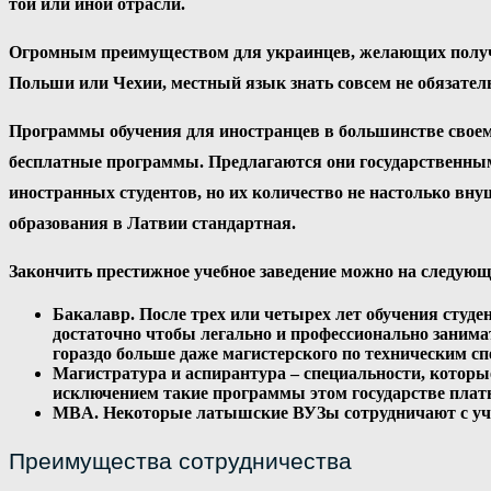
той или иной отрасли.
Огромным преимуществом для украинцев, желающих получит
Польши или Чехии, местный язык знать совсем не обязатель
Программы обучения для иностранцев в большинстве своем 
бесплатные программы. Предлагаются они государственным
иностранных студентов, но их количество не настолько вн
образования в Латвии стандартная.
Закончить престижное учебное заведение можно на следующ
Бакалавр
. После трех или четырех лет обучения сту
достаточно чтобы легально и профессионально занима
гораздо больше даже магистерского по техническим с
М
агистратура и аспирантура
– специальности, которы
исключением такие программы этом государстве плат
MBA
. Некоторые латышские ВУЗы сотрудничают с уч
Преимущества сотрудничества