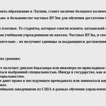
ь образование в Латвии, станет наличие большого количес
но: в большинстве частных ВУЗов для обучения достаточно б
платные. Те студенты, которые смогли освоить латышский я
и учебными учреждениями по квотам. Частные ВУЗы, в свою
ушительно – их получают единицы за выдающиеся достижения 
их уровнях:
дент получает диплом бакалавра или инженера по прикладным
ться выбранной специальностью. Иногда в государстве, как 
пециальностям.
е дают право в последующем преподавать или заниматься нау
ные.
ебными заведениями из США в рамках обучения управленчес