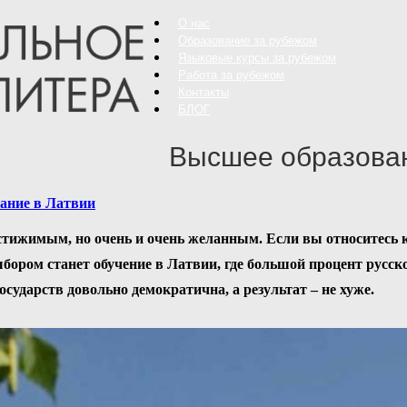
О нас
Образование за рубежом
Языковые курсы за рубежом
Работа за рубежом
Контакты
БЛОГ
Высшее образован
ание в Латвии
тижимым, но очень и очень желанным. Если вы относитесь к
бором станет обучение в Латвии, где большой процент русск
осударств довольно демократична, а результат – не хуже.